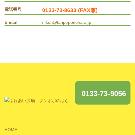
電話番号
0133-73-8633 (FAX兼)
E-mail
nikori@tanpoponohara.jp
0133-73-9056
HOME