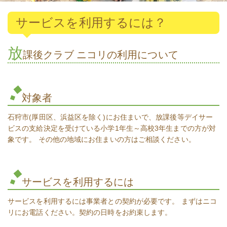
タンポポのはらとは？
サービスを利用するには？
事業内容
地域交流事業
放
課後クラブ ニコリの利用について
手づくり工房
法人概要
対象者
石狩市(厚田区、浜益区を除く)にお住まいで、放課後等デイサー
ビスの支給決定を受けている小学1年生～高校3年生までの方が対
「いーよ」とは？
象です。 その他の地域にお住まいの方はご相談ください。
パーソナルアシスタントサービス
障がい福祉サービス
サービスを利用するには
サービスを利用するには事業者との契約が必要です。 まずはニコ
リにお電話ください。契約の日時をお約束します。
ニコリとは？