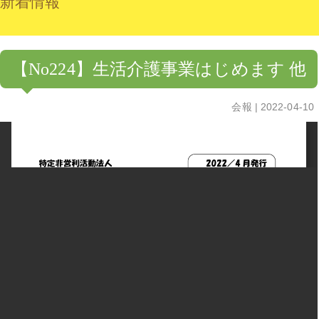
新着情報
事業内容
地域交流事業
手づくり工房
【No224】生活介護事業はじめます 他
法人概要
会報
| 2022-04-10
「いーよ」とは？
パーソナルアシスタントサービス
障がい福祉サービス