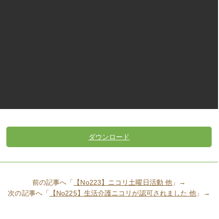
ニコリとは？
サービスを利用するには？
放課後等デイサービス自己評価表
ヨルドとは？
ダウンロード
サービスを利用するには？
相談室ヨルド リーフレット
法制度情報など
前の記事へ「
【No223】ニコリ土曜日活動 他
」→
次の記事へ「
【No225】生活介護ニコリが認可されました 他
」→